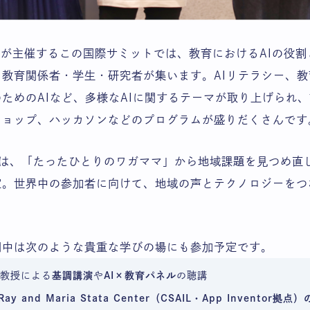
itiativeが主催するこの国際サミットでは、教育におけるAI
教育関係者・学生・研究者が集います。AIリテラシー、教
ためのAIなど、多様なAIに関するテーマが取り上げられ
ショップ、ハッカソンなどのプログラムが盛りだくさんです
名は、「たったひとりのワガママ」から地域課題を見つめ直
定。世界中の参加者に向けて、地域の声とテクノロジーをつ
間中は次のような貴重な学びの場にも参加予定です。
の教授による
基調講演
や
AI×教育パネル
の聴講
やRay and Maria Stata Center（CSAIL・App Inventor拠