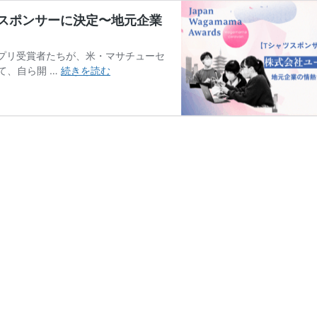
スポンサーに決定〜地元企業
5のグランプリ受賞者たちが、米・マサチューセ
「栃
」にて、自ら開 …
続きを読む
木
か
ら
世
界
へ！」
ユ
ー
ユ
ー
ワ
ー
ル
ド
様
が