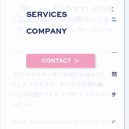
「問い」と「ワガママ」がつな
SERVICES
ぐ応援の輪〜LSPの国内パイオニ
アがTシャツスポンサーに！〜
COMPANY
CONTACT
【Tシャツスポンサー決定のお知らせ】「問
い」と「ワガママ」がつなぐ応援の輪
〜LSPの国内パイオニアがTシャツスポンサ
ーに！〜
Japan Wagamama Awards 2025のグラン