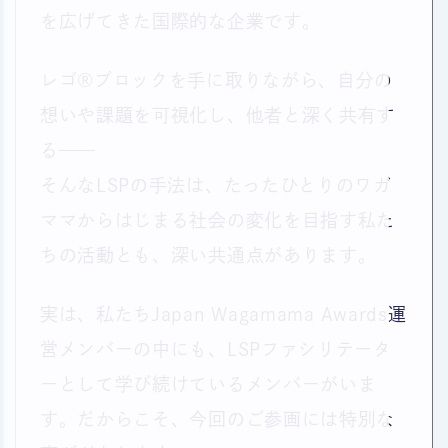
を広げてきた国際的な企業です。
レゴ®ブロックを手に取りながら、自分の
想いや課題を可視化し、他者と深く共有す
る——
そんなLSPの手法は、たったひとりのワガ
ママからはじまる社会の変化を目指す私た
ちの活動とも、深い共通点があります。
実は、私たちJapan Wagamama Awards運
営メンバーの中にも、LSPファシリテータ
ーとして学び続けているメンバーがいま
す。だからこそ、今回のご参画には特別な