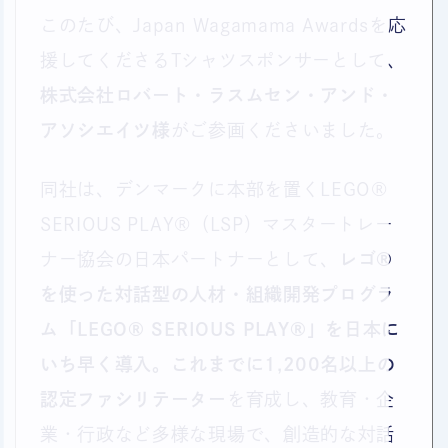
このたび、Japan Wagamama Awardsを応
援してくださるTシャツスポンサーとして、
株式会社ロバート・ラスムセン・アンド・
アソシエイツ様
がご参画くださいました。
同社は、デンマークに本部を置くLEGO®
SERIOUS PLAY®（LSP）マスタートレー
ナー協会の日本パートナーとして、
レゴ®
を使った対話型の人材・組織開発プログラ
ム「LEGO® SERIOUS PLAY®」を日本に
いち早く導入。これまでに1,200名以上の
認定ファシリテーター
を育成し、教育・企
業・行政など多様な現場で、創造的な対話