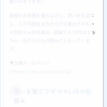
喜びがあります。
現場での実践を重ねながら、問いを大切に
し、人の可能性を引き出す支援をされてい
る同社からの応援は、挑戦する10代はもち
ろん、私たち大人の励みにもなっていま
す。
▼企業ホームページ
https://www.seriousplay.jp/
想いを繋ぐワガママLabの仕
組み