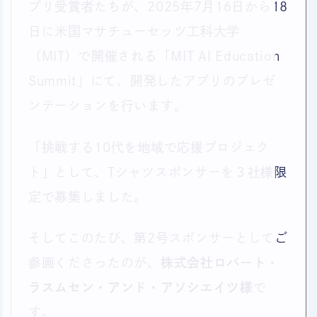
プリ受賞者たちが、2025年7月16日から18
日に米国マサチューセッツ工科大学
（MIT）で開催される「MIT AI Education
Summit」にて、開発したアプリのプレゼ
ンテーションを行います。
「挑戦する10代を地域で応援プロジェク
ト」として、Tシャツスポンサーを３社様限
定で募集しました。
そしてこのたび、第2号スポンサーとしてご
参画くださったのが、
株式会社ロバート・
ラスムセン・アンド・アソシエイツ様
で
す。