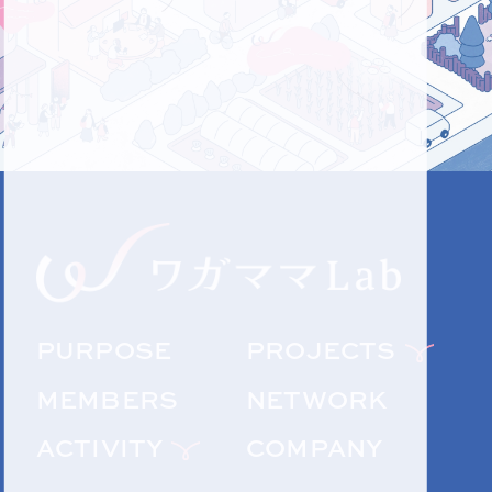
PURPOSE
PROJECTS
MEMBERS
NETWORK
ACTIVITY
COMPANY