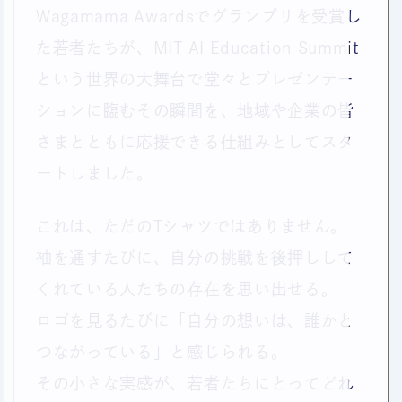
Wagamama Awardsでグランプリを受賞し
た若者たちが、MIT AI Education Summit
という世界の大舞台で堂々とプレゼンテー
ションに臨むその瞬間を、地域や企業の皆
さまとともに応援できる仕組みとしてスタ
ートしました。
これは、ただのTシャツではありません。
袖を通すたびに、自分の挑戦を後押しして
くれている人たちの存在を思い出せる。
ロゴを見るたびに「自分の想いは、誰かと
つながっている」と感じられる。
その小さな実感が、若者たちにとってどれ