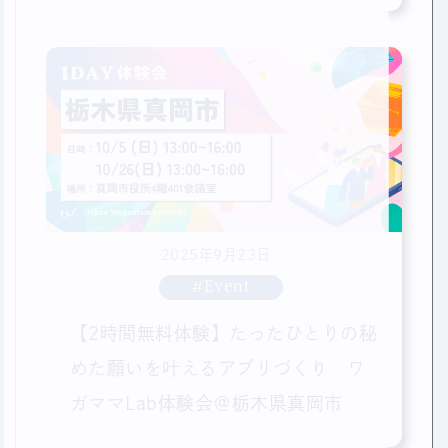
市
2025年9月23日
#Event
【2時間無料体験】たったひとりの秘
めた願いを叶えるアプリづくり ワ
ガママLab体験会＠栃木県真岡市