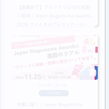
【募集終了】グランプリはMIT(米国)
に招待｜Japan Wagamama Awards
2026 ファイナルプレゼンテーショ
ン｜3月1日
2025年11月19日
#Event
先輩に聞く！Japan Wagamama