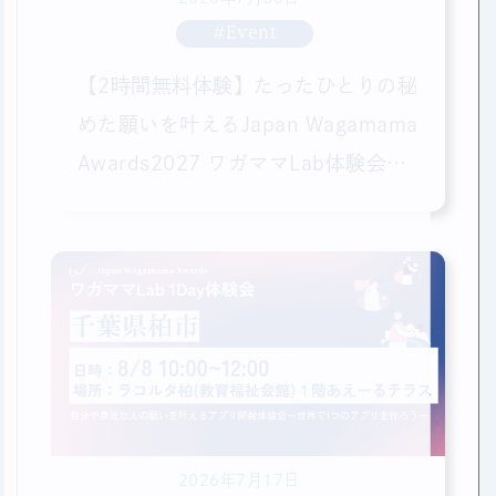
#Event
【2時間無料体験】たったひとりの秘
めた願いを叶えるJapan Wagamama
Awards2027 ワガママLab体験会＠
オンライン（全国から参加可）
2026年7月17日