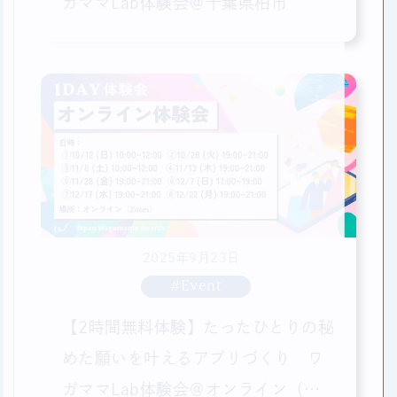
ガママLab体験会＠千葉県柏市
2025年9月23日
#Event
【2時間無料体験】たったひとりの秘
めた願いを叶えるアプリづくり ワ
ガママLab体験会＠オンライン（全