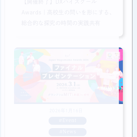
【開催終了】DXハイスクール
Awards｜高校生の問いを形にする、
総合的な探究の時間の実践共有
2026年1月16日
#Event
#News