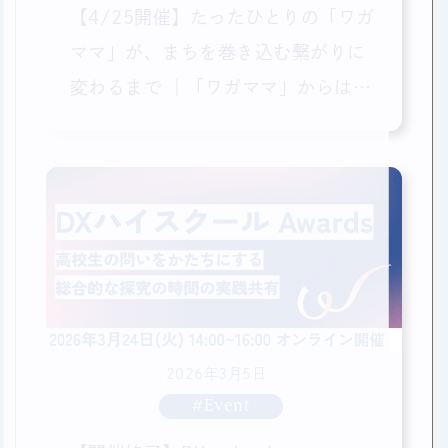
【4/25開催】たったひとりの「ワガ
ママ」が、まちを巻き込む繋がりに
変わるまで ｜「ワガママ」からはじ
まる参加デザイン
2026年3月5日
#Event