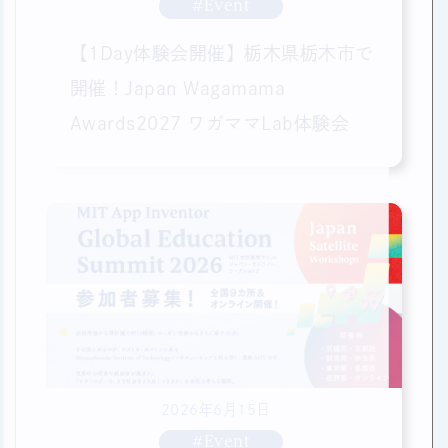
#Event
【1Day体験会開催】栃木県栃木市で
開催！Japan Wagamama
Awards2027 ワガママLab体験会
2026年6月15日
#Event