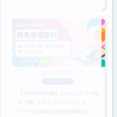
国から参加可）
2025年9月23日
#Event
【2時間無料体験】たったひとりの秘
めた願いを叶えるアプリづくり ワ
ガママLab体験会＠群馬県嬬恋村