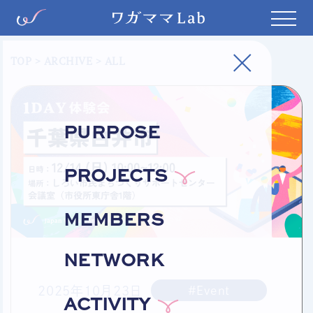
TOP
>
ARCHIVE
> ALL
PURPOSE
PROJECTS
MEMBERS
NETWORK
2025年10月23日
#Event
ACTIVITY