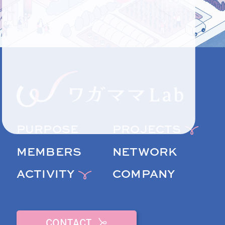
PURPOSE
PROJECTS
MEMBERS
NETWORK
ACTIVITY
COMPANY
CONTACT