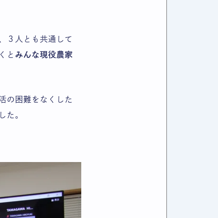
、３人とも共通して
くと
みんな現役農家
活の困難をなくした
した。