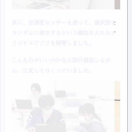
次に、加速度センサーを使って、選択肢を
ランダムに表示するという機能を入れたオ
リジナルアプリを開発しました。
こんなのがいいのかなと試行錯誤しなが
ら、工夫してつくっていました。