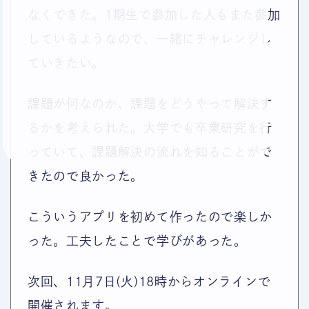
なくできた。1期生で参加した人もまた参加
しているようなので、一緒にチャレンジし
ていきたい。
課題が何なのか、課題をどうやって解決す
るかを考えられた。大学でも卒業研究を行
っていて、課題解決の流れを知ることがで
きたので良かった。
こういうアプリを初めて作ったので楽しか
った。工夫したことで学びがあった。
次回、11月7日(火)18時からオンラインで
開催されます。