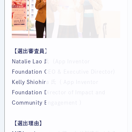
【選出審査員】
Natalie Lao 氏（App Inventor
Foundation CEO & Executive Director）
Kelly Shiohira 氏（ App Inventor
Foundation Director of Impact and
Community Engagement ）
【選出理由
】