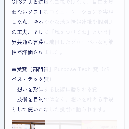
GPSによる過度な監視ではなく、自由を奪
わないソフトなコミュニケーションを実現
した点。ゆるやかな地図情報連携や個別UI
の工夫、そして「気をつけてね」という世
界共通の言葉に着目したグローバルな可能
性が評価されました。
W受賞【部門賞】Purpose Tech 賞（パー
パス・テック賞）
想いを形にする技術に贈られる賞
技術を目的ではなく、想いを叶える手段
として使いこなした挑戦に贈られます。