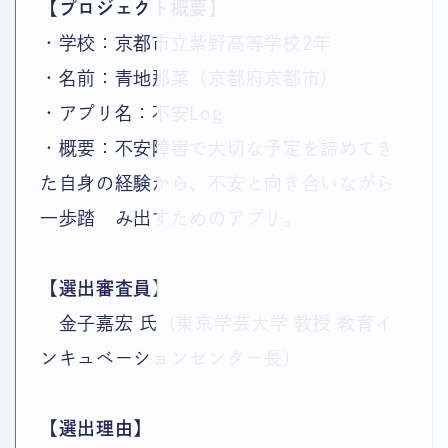
【プロジェクト概要】
・学校：京都市立紫野高等学校2年
・名前：青地那菜（京都府京都市）
・アプリ名：不安Log
・概要：不安障害で大切な予定を諦めてき
た自身の経験から、不安と向き合いながら
一歩踏 み出すためのアプリ。
【選出審査員】
金子嘉宏 氏（東京学芸大学 教授 教育イ
ンキュベーションセンター長）
【選出理由】