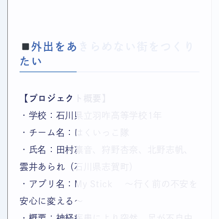
外出をあきらめない街をつくり
たい
【プロジェクト概要】
・学校：石川県立羽咋高等学校1年
・チーム名：はくいっこ隊
・氏名：田村凛音、狩野杏奈、北野志帆、
雲井あられ（石川県志賀町）
・アプリ名：My Stick 〜行く前の不安を
安心に変える〜
・概要：神経疾患により突然、足が不自由