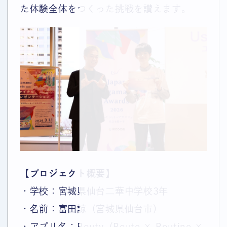
た体験全体をつくった挑戦を讃えます。
【プロジェクト概要】
・学校：宮城県仙台二華中学校3年
・名前：富田諒（宮城県仙台市）
・アプリ名：Routy（Route × Routine ×