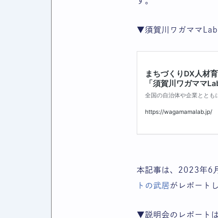
す。
▼須賀川ワガママLa
本記事は、2023年
トの武居
がレポート
▼説明会のレポート