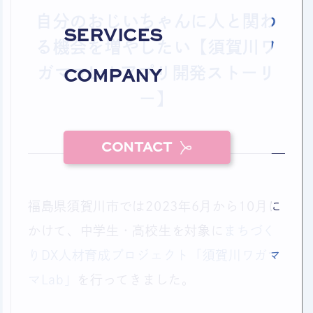
自分のおじいちゃんに人と関わ
SERVICES
る機会を増やしたい【須賀川ワ
ガママLabアプリ開発ストーリ
COMPANY
ー】
CONTACT
福島県須賀川市では2023年6月から10月に
かけて、中学生・高校生を対象に
まちづく
りDX人材育成プロジェクト「須賀川ワガマ
マLab」
を行ってきました。