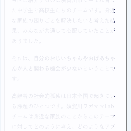
今回ご紹介するのは須賀川市で生まれ育っ
た中学生と高校生たちのチームです。身近
な家族の困りごとを解決したいと考えた結
果、みんなが共通して心配していたことが
ありました。
それは、
自分のおじいちゃんやおばあちゃ
んが人と関わる機会が少ない
ということで
す。
高齢者の社会的孤独は日本全国で起きてい
る課題のひとつです。須賀川ワガママLab
チームは身近な家族のことからこのテーマ
に対してどのように考え、どのようなアプ